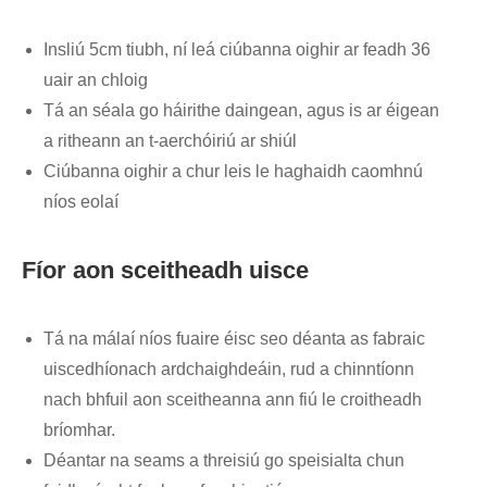
Insliú 5cm tiubh, ní leá ciúbanna oighir ar feadh 36
uair an chloig
Tá an séala go háirithe daingean, agus is ar éigean
a ritheann an t-aerchóiriú ar shiúl
Ciúbanna oighir a chur leis le haghaidh caomhnú
níos eolaí
Fíor aon sceitheadh ​​uisce
Tá na málaí níos fuaire éisc seo déanta as fabraic
uiscedhíonach ardchaighdeáin, rud a chinntíonn
nach bhfuil aon sceitheanna ann fiú le croitheadh ​​​​
bríomhar.
Déantar na seams a threisiú go speisialta chun