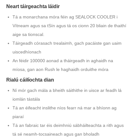
Neart táirgeachta láidir
Tá a monarchana móra féin ag SEALOCK COOLER i
Vítneam agus sa tSín agus tá os cionn 20 bliain de thaithí
aige sa tionscal.
Táirgeadh córasach trealaimh, gach pacáiste gan uaim
uiscedhíonach
An féidir 100000 aonad a tháirgeadh in aghaidh na
míosa, gan aon Rush le haghaidh orduithe móra
Rialú cáilíochta dian
Ní mór gach mála a bheith sáithithe in uisce ar feadh lá
iomlán tástála
Tá an éifeacht inslithe níos fearr ná mar a bhíonn ag
piaraí
Tá an fabraic tar éis deimhniú sábháilteachta a rith agus
tá sé neamh-tocsaineach agus gan bholadh