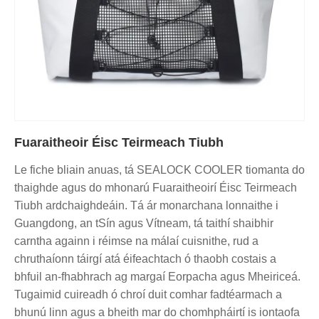
Fuaraitheoir Éisc Teirmeach Tiubh
Le fiche bliain anuas, tá SEALOCK COOLER tiomanta do
thaighde agus do mhonarú Fuaraitheoirí Éisc Teirmeach
Tiubh ardchaighdeáin. Tá ár monarchana lonnaithe i
Guangdong, an tSín agus Vítneam, tá taithí shaibhir
carntha againn i réimse na málaí cuisnithe, rud a
chruthaíonn táirgí atá éifeachtach ó thaobh costais a
bhfuil an-fhabhrach ag margaí Eorpacha agus Mheiriceá.
Tugaimid cuireadh ó chroí duit comhar fadtéarmach a
bhunú linn agus a bheith mar do chomhpháirtí is iontaofa