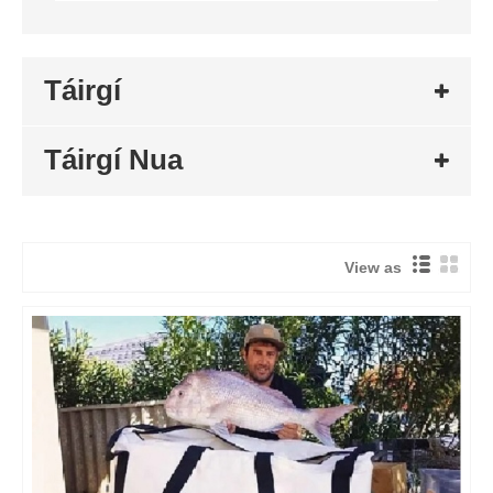
Táirgí
Táirgí Nua
View as