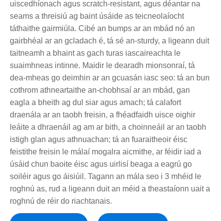
uiscedhíonach agus scratch-resistant, agus déantar na
seams a threisiú ag baint úsáide as teicneolaíocht
táthaithe gairmiúla. Cibé an bumps ar an mbád nó an
gairbhéal ar an gcladach é, tá sé an-sturdy, a ligeann duit
taitneamh a bhaint as gach turas iascaireachta le
suaimhneas intinne. Maidir le dearadh mionsonraí, tá
dea-mheas go deimhin ar an gcuasán iasc seo: tá an bun
cothrom athneartaithe an-chobhsaí ar an mbád, gan
eagla a bheith ag dul siar agus amach; tá calafort
draenála ar an taobh freisin, a fhéadfaidh uisce oighir
leáite a dhraenáil ag am ar bith, a choinneáil ar an taobh
istigh glan agus athnuachan; tá an fuaraitheoir éisc
feistithe freisin le málaí mogalra aicmithe, ar féidir iad a
úsáid chun baoite éisc agus uirlisí beaga a eagrú go
soiléir agus go áisiúil. Tagann an mála seo i 3 mhéid le
roghnú as, rud a ligeann duit an méid a theastaíonn uait a
roghnú de réir do riachtanais.