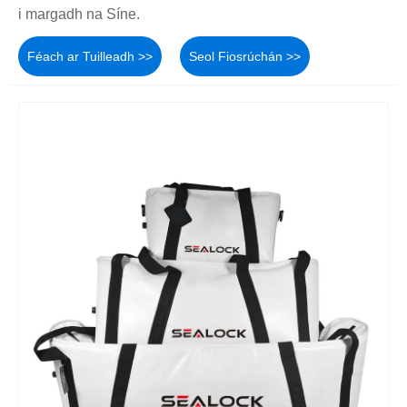
i margadh na Síne.
Féach ar Tuilleadh >>
Seol Fiosrúchán >>