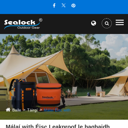
Baile
Táirgí
Málaí Éisc with
Málaí with Éisc Leakproof le haghaidh