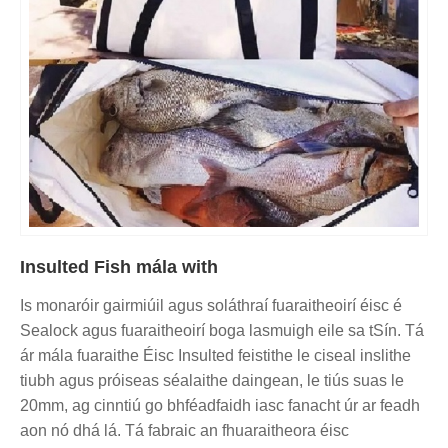
Insulted Fish mála with
Is monaróir gairmiúil agus soláthraí fuaraitheoirí éisc é
Sealock agus fuaraitheoirí boga lasmuigh eile sa tSín. Tá
ár mála fuaraithe Éisc Insulted feistithe le ciseal inslithe
tiubh agus próiseas séalaithe daingean, le tiús suas le
20mm, ag cinntiú go bhféadfaidh iasc fanacht úr ar feadh
aon nó dhá lá. Tá fabraic an fhuaraitheora éisc