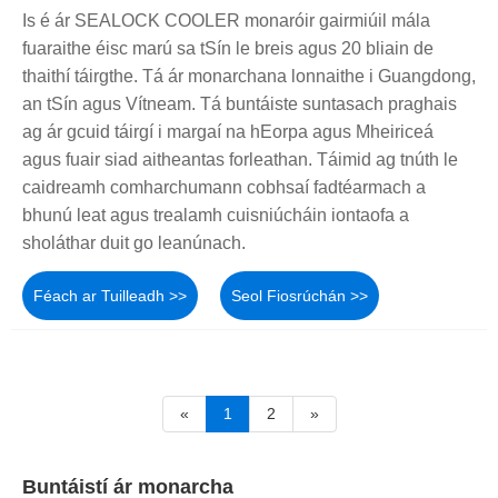
Is é ár SEALOCK COOLER monaróir gairmiúil mála
fuaraithe éisc marú sa tSín le breis agus 20 bliain de
thaithí táirgthe. Tá ár monarchana lonnaithe i Guangdong,
an tSín agus Vítneam. Tá buntáiste suntasach praghais
ag ár gcuid táirgí i margaí na hEorpa agus Mheiriceá
agus fuair siad aitheantas forleathan. Táimid ag tnúth le
caidreamh comharchumann cobhsaí fadtéarmach a
bhunú leat agus trealamh cuisniúcháin iontaofa a
sholáthar duit go leanúnach.
Féach ar Tuilleadh >>
Seol Fiosrúchán >>
«
1
2
»
Buntáistí ár monarcha