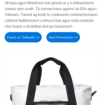
hEorpa agus Mheiriceá mar gheall ar a n-éifeachtacht
costais den scoth. Tá monarchana againn sa tSín agus i
Vítneam. Táimid ag tnúth le caidreamh comharchumann
cobhsaí fadtéarmach a bhunú leat agus mála iontaofa
níos fuaire a sholáthar duit go leanúnach.
Féach ar Tuilleadh >>
Seol Fiosrúchán >>