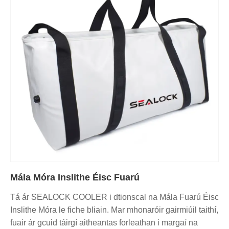
Mála Móra Inslithe Éisc Fuarú
Tá ár SEALOCK COOLER i dtionscal na Mála Fuarú Éisc
Inslithe Móra le fiche bliain. Mar mhonaróir gairmiúil taithí,
fuair ár gcuid táirgí aitheantas forleathan i margaí na