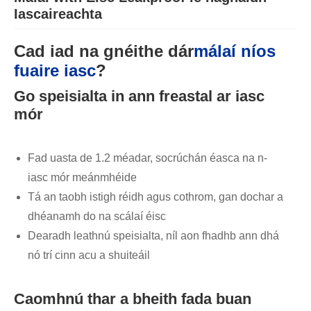
Iascaireachta
Cad iad na gnéithe dár
málaí níos
fuaire iasc
?
Go speisialta in ann freastal ar iasc
mór
Fad uasta de 1.2 méadar, socrúchán éasca na n-
iasc mór meánmhéide
Tá an taobh istigh réidh agus cothrom, gan dochar a
dhéanamh do na scálaí éisc
Dearadh leathnú speisialta, níl aon fhadhb ann dhá
nó trí cinn acu a shuiteáil
Caomhnú thar a bheith fada buan