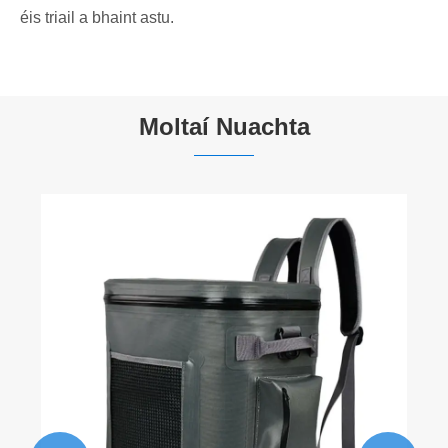
éis triail a bhaint astu.
Moltaí Nuachta
Málaí Fuarú RPET Athchúrsáilte: Treoir
Foinsithe GRS le haghaidh Éicea-bhrandaí
2026
Féach ar Tuilleadh >>