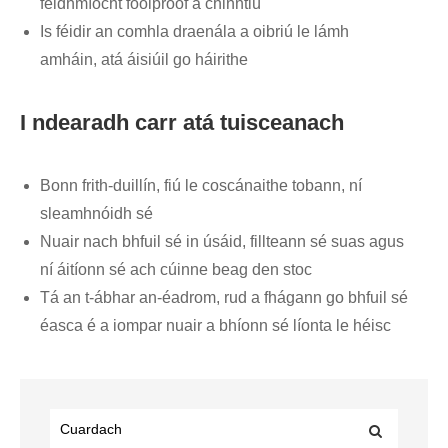
feidhmíocht foolproof a chinntiú
Is féidir an comhla draenála a oibriú le lámh
amháin, atá áisiúil go háirithe
I ndearadh carr atá tuisceanach
Bonn frith-duillín, fiú le coscánaithe tobann, ní
sleamhnóidh sé
Nuair nach bhfuil sé in úsáid, fillteann sé suas agus
ní áitíonn sé ach cúinne beag den stoc
Tá an t-ábhar an-éadrom, rud a fhágann go bhfuil sé
éasca é a iompar nuair a bhíonn sé líonta le héisc