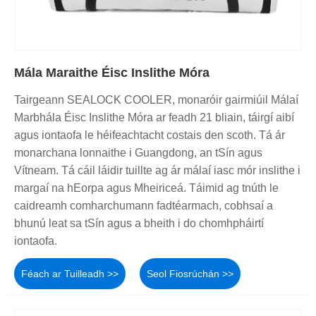
Mála Maraithe Éisc Inslithe Móra
Tairgeann SEALOCK COOLER, monaróir gairmiúil Málaí
Marbhála Éisc Inslithe Móra ar feadh 21 bliain, táirgí aibí
agus iontaofa le héifeachtacht costais den scoth. Tá ár
monarchana lonnaithe i Guangdong, an tSín agus
Vítneam. Tá cáil láidir tuillte ag ár málaí iasc mór inslithe i
margaí na hEorpa agus Mheiriceá. Táimid ag tnúth le
caidreamh comharchumann fadtéarmach, cobhsaí a
bhunú leat sa tSín agus a bheith i do chomhpháirtí
iontaofa.
Féach ar Tuilleadh >>
Seol Fiosrúchán >>