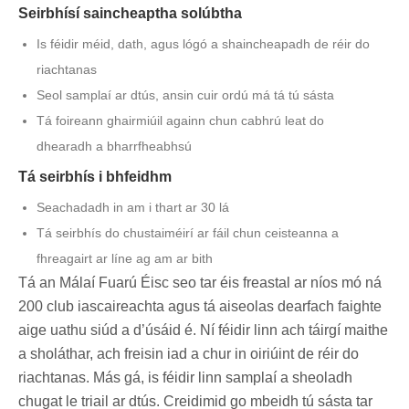
Seirbhísí saincheaptha solúbtha
Is féidir méid, dath, agus lógó a shaincheapadh de réir do
riachtanas
Seol samplaí ar dtús, ansin cuir ordú má tá tú sásta
Tá foireann ghairmiúil againn chun cabhrú leat do
dhearadh a bharrfheabhsú
Tá seirbhís i bhfeidhm
Seachadadh in am i thart ar 30 lá
Tá seirbhís do chustaiméirí ar fáil chun ceisteanna a
fhreagairt ar líne ag am ar bith
Tá an Málaí Fuarú Éisc seo tar éis freastal ar níos mó ná
200 club iascaireachta agus tá aiseolas dearfach faighte
aige uathu siúd a d’úsáid é. Ní féidir linn ach táirgí maithe
a sholáthar, ach freisin iad a chur in oiriúint de réir do
riachtanas. Más gá, is féidir linn samplaí a sheoladh
chugat le triail ar dtús. Creidimid go mbeidh tú sásta tar