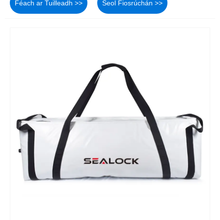
Féach ar Tuilleadh >>
Seol Fiosrúchán >>