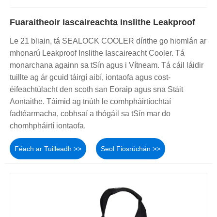
Fuaraitheoir Iascaireachta Inslithe Leakproof
Le 21 bliain, tá SEALOCK COOLER dírithe go hiomlán ar
mhonarú Leakproof Inslithe Iascaireacht Cooler. Tá
monarchana againn sa tSín agus i Vítneam. Tá cáil láidir
tuillte ag ár gcuid táirgí aibí, iontaofa agus cost-
éifeachtúlacht den scoth san Eoraip agus sna Stáit
Aontaithe. Táimid ag tnúth le comhpháirtíochtaí
fadtéarmacha, cobhsaí a thógáil sa tSín mar do
chomhpháirtí iontaofa.
Féach ar Tuilleadh >>
Seol Fiosrúchán >>